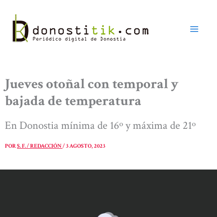
Ir
al
contenido
Jueves otoñal con temporal y
bajada de temperatura
En Donostia mínima de 16º y máxima de 21º
POR
S. F. / REDACCIÓN
/
3 AGOSTO, 2023