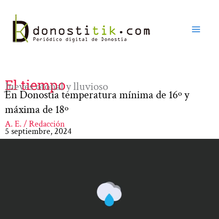
Ir
al
contenido
El tiempo
Jueves otoñal y lluvioso
En Donostia temperatura mínima de 16º y
máxima de 18º
A. E. / Redacción
5 septiembre, 2024