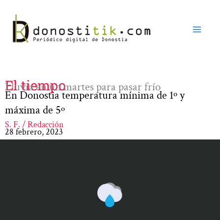
Ir
al
contenido
El tiempo
Lluvia en un martes para pasar frío
En Donostia temperatura mínima de 1º y
máxima de 5º
S. F. / Redacción
28 febrero, 2023