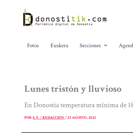
Ir
al
contenido
Fotos
Euskera
Secciones
Agend
Lunes tristón y lluvioso
En Donostia temperatura mínima de 18
POR
S. F. / REDACCIÓN
/
22 AGOSTO, 2022