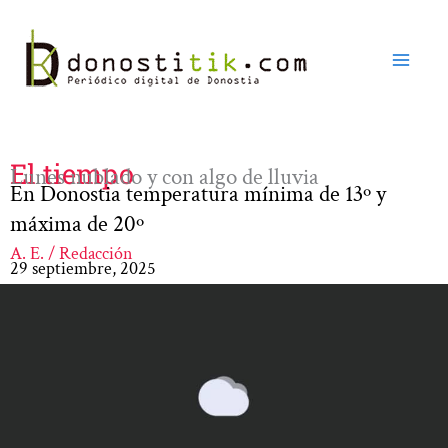
Ir
al
contenido
El tiempo
Lunes nublado y con algo de lluvia
En Donostia temperatura mínima de 13º y
máxima de 20º
A. E. / Redacción
29 septiembre, 2025