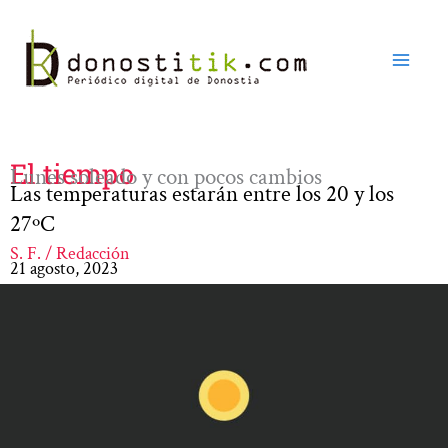
Ir
al
contenido
El tiempo
Lunes soleado y con pocos cambios
Las temperaturas estarán entre los 20 y los
27ºC
S. F. / Redacción
21 agosto, 2023