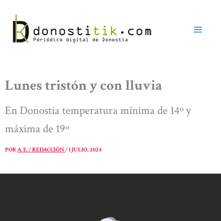
Ir
al
contenido
Lunes tristón y con lluvia
En Donostia temperatura mínima de 14º y
máxima de 19º
POR
A. E. / REDACCIÓN
/
1 JULIO, 2024