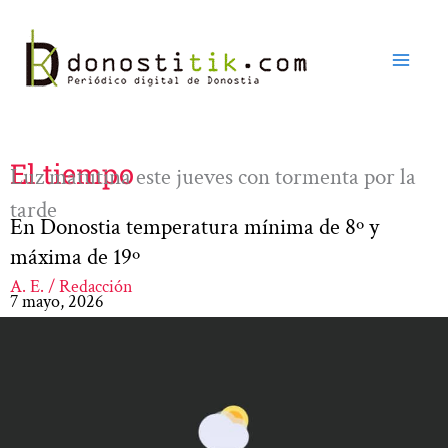
Ir
al
contenido
El tiempo
Luz matutina este jueves con tormenta por la
tarde
En Donostia temperatura mínima de 8º y
máxima de 19º
A. E. / Redacción
7 mayo, 2026