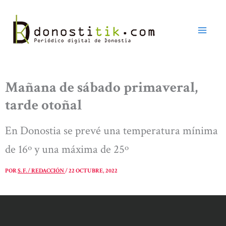
Ir
al
contenido
Mañana de sábado primaveral,
tarde otoñal
En Donostia se prevé una temperatura mínima
de 16º y una máxima de 25º
POR
S. F. / REDACCIÓN
/
22 OCTUBRE, 2022