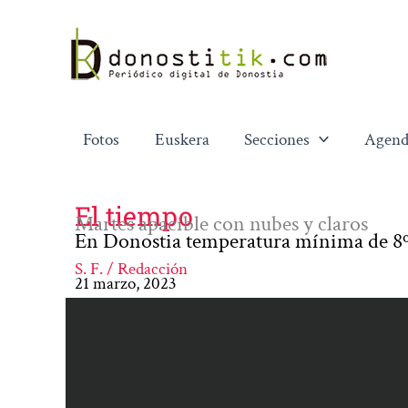
Ir
al
contenido
Fotos
Euskera
Secciones
Agend
El tiempo
Martes apacible con nubes y claros
En Donostia temperatura mínima de 8º
S. F. / Redacción
21 marzo, 2023