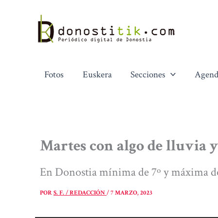
Ir
al
contenido
Fotos
Euskera
Secciones
Agend
Martes con algo de lluvia
En Donostia mínima de 7º y máxima d
POR
S. F. / REDACCIÓN
/
7 MARZO, 2023