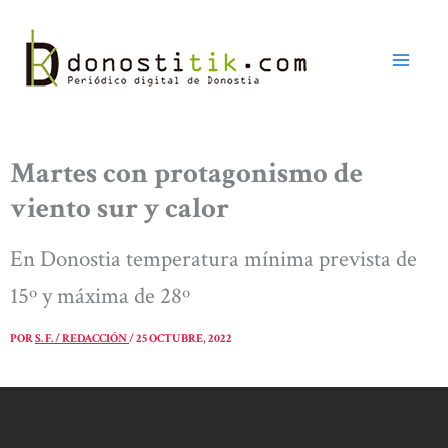
Ir
al
contenido
Martes con protagonismo de
viento sur y calor
En Donostia temperatura mínima prevista de
15º y máxima de 28º
POR
S. F. / REDACCIÓN
/
25 OCTUBRE, 2022