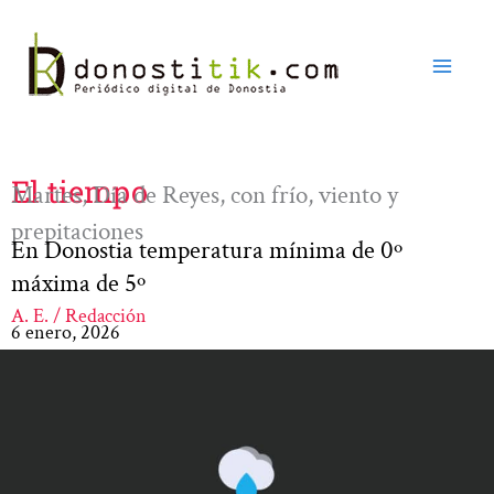
Ir
al
contenido
El tiempo
Martes, Día de Reyes, con frío, viento y
prepitaciones
En Donostia temperatura mínima de 0º
máxima de 5º
A. E. / Redacción
6 enero, 2026