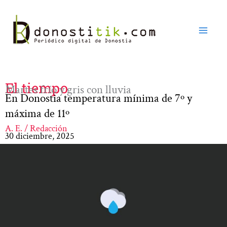
Ir
al
contenido
El tiempo
Martes frío y gris con lluvia
En Donostia temperatura mínima de 7º y
máxima de 11º
A. E. / Redacción
30 diciembre, 2025