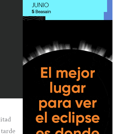
itad
 tarde