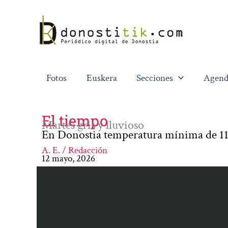
Ir
al
contenido
Fotos
Euskera
Secciones
Agend
El tiempo
Martes gris y lluvioso
En Donostia temperatura mínima de 11
A. E. / Redacción
12 mayo, 2026