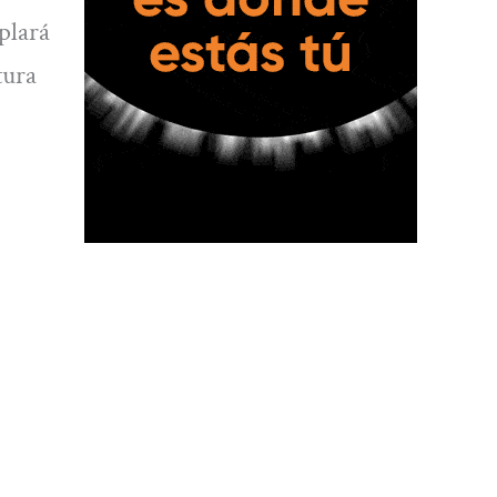
plará
tura