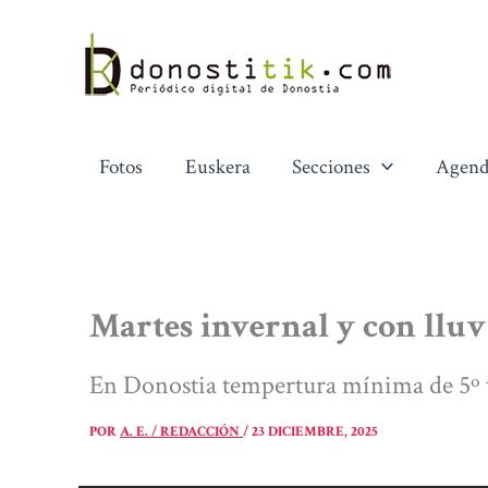
Ir
al
contenido
Fotos
Euskera
Secciones
Agend
Martes invernal y con lluv
En Donostia tempertura mínima de 5º 
POR
A. E. / REDACCIÓN
/
23 DICIEMBRE, 2025