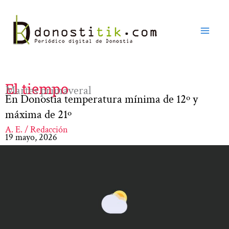
Ir
al
contenido
El tiempo
Martes primaveral
En Donostia temperatura mínima de 12º y
máxima de 21º
A. E. / Redacción
19 mayo, 2026