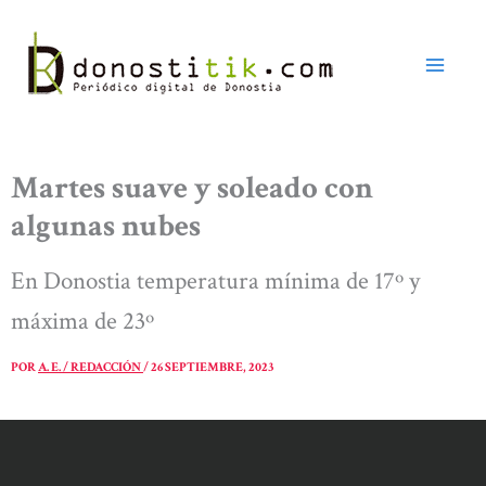
Ir
al
contenido
Martes suave y soleado con
algunas nubes
En Donostia temperatura mínima de 17º y
máxima de 23º
POR
A. E. / REDACCIÓN
/
26 SEPTIEMBRE, 2023