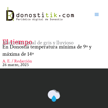
Ir
al
contenido
El tiempo
Miércoles igual de gris y lluvioso
En Donostia temperatura mínima de 9º y
máxima de 14º
A. E. / Redacción
26 marzo, 2025