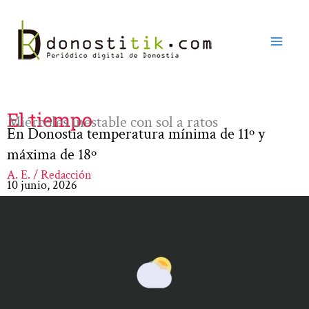
Ir
al
contenido
El tiempo
Miércoles inestable con sol a ratos
En Donostia temperatura mínima de 11º y
máxima de 18º
A. E. / Redacción
10 junio, 2026