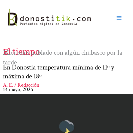
Ir
al
contenido
El tiempo
Miércoles nublado con algún chubasco por la
tarde
En Donostia temperatura mínima de 11º y
máxima de 18º
A. E. / Redacción
14 mayo, 2025