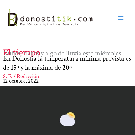
Ir
al
contenido
El tiempo
Nubes, claros y algo de lluvia este miércoles
En Donostia la temperatura mínima prevista es
de 15º y la máxima de 20º
S. F. / Redacción
12 octubre, 2022