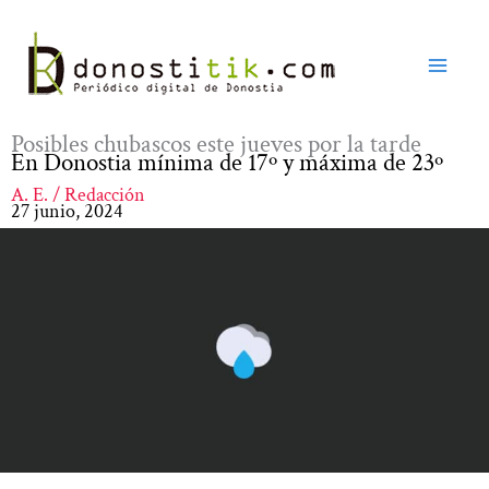
Ir
al
contenido
Posibles chubascos este jueves por la tarde
En Donostia mínima de 17º y máxima de 23º
A. E. / Redacción
27 junio, 2024