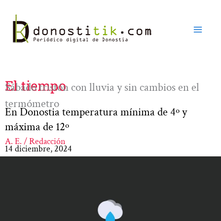
Ir
al
contenido
El tiempo
Sábado tristón con lluvia y sin cambios en el
termómetro
En Donostia temperatura mínima de 4º y
máxima de 12º
A. E. / Redacción
14 diciembre, 2024