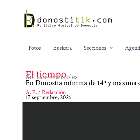
Ir
al
contenido
Fotos
Euskera
Secciones
Agend
El tiempo
Sol este miércoles
En Donostia mínima de 14º y máxima 
A. E. / Redacción
17 septiembre, 2025