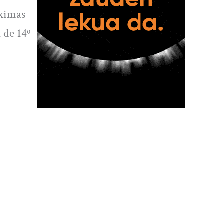
áximas
 de 14º