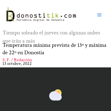
Ir
al
contenido
Tiempo soleado el jueves con algunas nubes
que irán a más
Temperatura mínima prevista de 13º y máxima
de 22º en Donostia
S. F. / Redacción
13 octubre, 2022