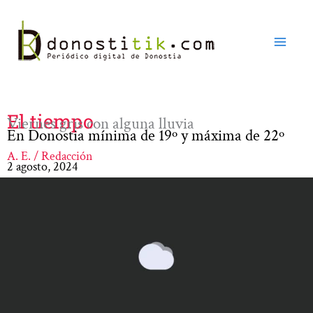
Ir
al
contenido
El tiempo
Viernes gris con alguna lluvia
En Donostia mínima de 19º y máxima de 22º
A. E. / Redacción
2 agosto, 2024