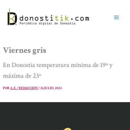
Ir
al
contenido
Viernes gris
En Donostia temperatura mínima de 19º y
máxima de 23º
POR
A. E. / REDACCIÓN
/
26 JULIO, 2024