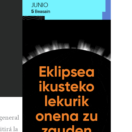
 general
tirá la