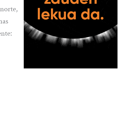
 norte,
mas
ente: