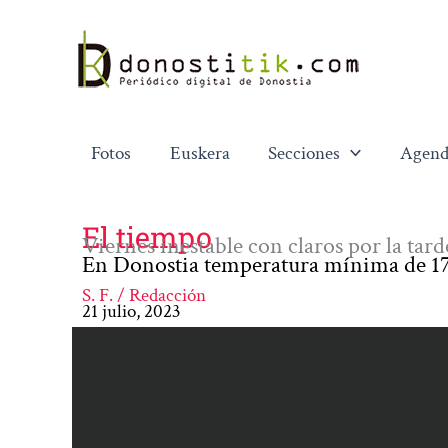
Ir
al
contenido
Fotos
Euskera
Secciones
Agend
El tiempo
Viernes inestable con claros por la tard
En Donostia temperatura mínima de 17
S. F. / Redacción
21 julio, 2023