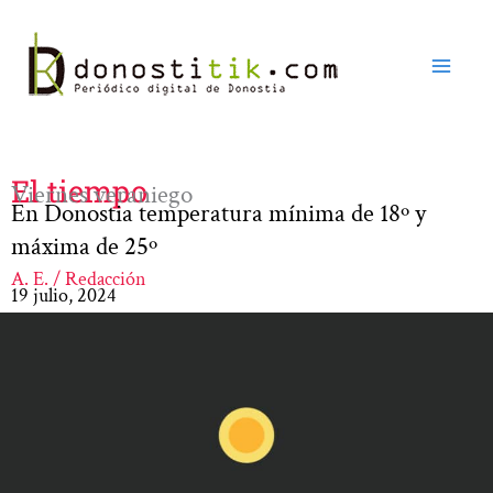
Ir
al
contenido
El tiempo
Viernes veraniego
En Donostia temperatura mínima de 18º y
máxima de 25º
A. E. / Redacción
19 julio, 2024