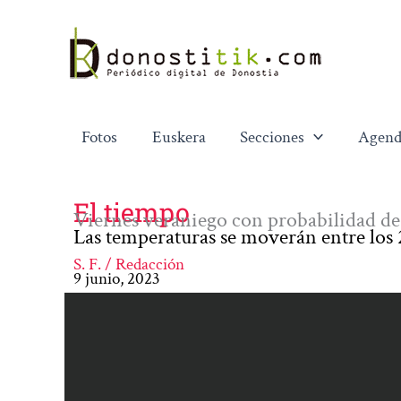
Ir
al
contenido
Fotos
Euskera
Secciones
Agend
El tiempo
Viernes veraniego con probabilidad de
Las temperaturas se moverán entre los 
S. F. / Redacción
9 junio, 2023