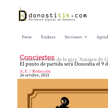
Ir
al
contenido
Fotos
Euskera
Secciones
Agend
Conciertos
Primeras fechas de la gira ‘Amigos de 
El punto de partida será Donostia el 9 
A. E. / Redacción
26 octubre, 2021