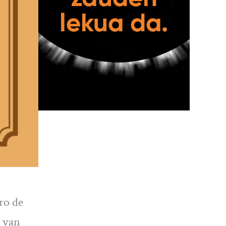
ro de
a van