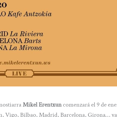
nostiarra
Mikel Erentxun
comenzará el 9 de ene
n, Vigo, Bilbao, Madrid, Barcelona, Girona… y