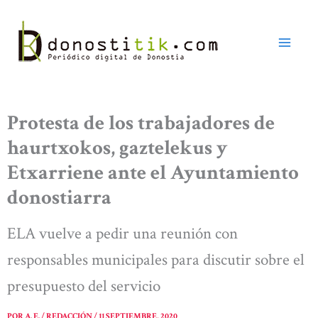
Ir
al
contenido
Protesta de los trabajadores de
haurtxokos, gaztelekus y
Etxarriene ante el Ayuntamiento
donostiarra
ELA vuelve a pedir una reunión con
responsables municipales para discutir sobre el
presupuesto del servicio
POR
A. E. / REDACCIÓN
/
11 SEPTIEMBRE, 2020