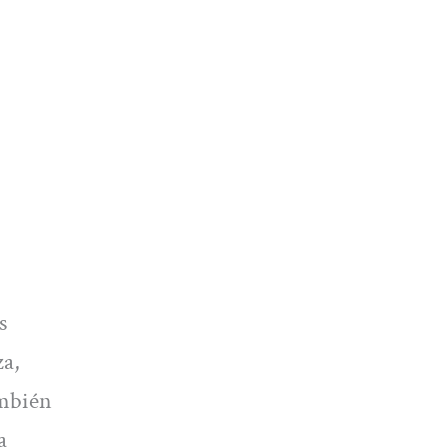
s
za,
ambién
a