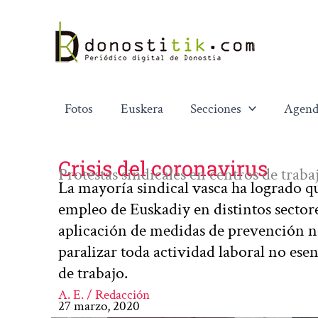
Ir
al
contenido
Fotos
Euskera
Secciones
Agend
Crisis del coronavirus
Protestas sindicales en centros de trab
La mayoría sindical vasca ha logrado q
empleo de Euskadiy en distintos sector
aplicación de medidas de prevención nec
paralizar toda actividad laboral no esen
de trabajo.
A. E. / Redacción
27 marzo, 2020