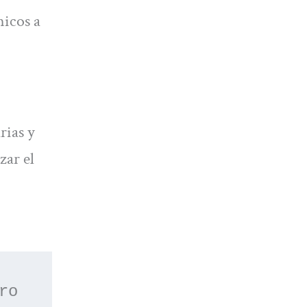
micos a
rias y
zar el
 o apúntate a nuestro 