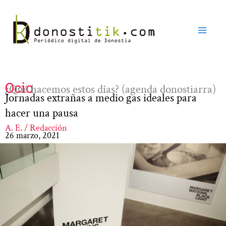
Ir
al
contenido
Ocio
¿Qué hacemos estos días? (agenda donostiarra)
Jornadas extrañas a medio gas ideales para
hacer una pausa
A. E. / Redacción
26 marzo, 2021