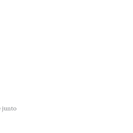
e
junto