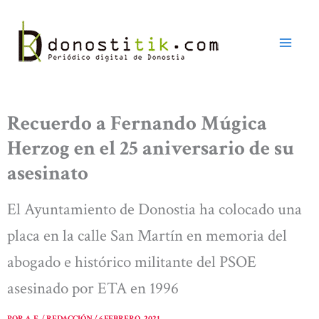
Ir
al
contenido
Recuerdo a Fernando Múgica
Herzog en el 25 aniversario de su
asesinato
El Ayuntamiento de Donostia ha colocado una
placa en la calle San Martín en memoria del
abogado e histórico militante del PSOE
asesinado por ETA en 1996
POR
A. E. / REDACCIÓN
/
6 FEBRERO, 2021