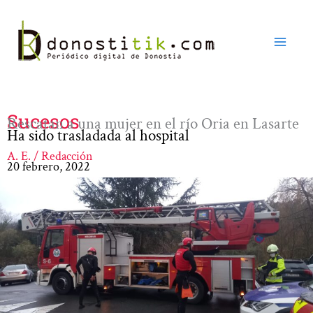
Ir
al
contenido
Sucesos
Rescatan a una mujer en el río Oria en Lasarte
Ha sido trasladada al hospital
A. E. / Redacción
20 febrero, 2022