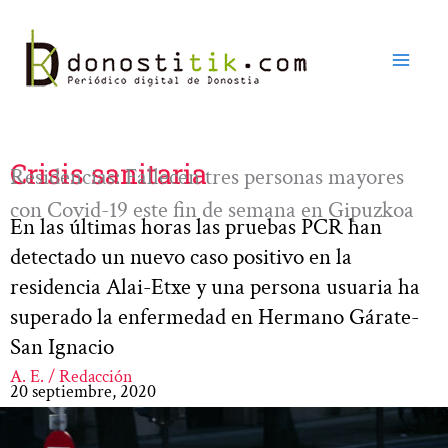
Ir
al
contenido
Crisis sanitaria
Residencias: Fallecen tres personas mayores
con Covid-19 este fin de semana en Gipuzkoa
En las últimas horas las pruebas PCR han
detectado un nuevo caso positivo en la
residencia Alai-Etxe y una persona usuaria ha
superado la enfermedad en Hermano Gárate-
San Ignacio
A. E. / Redacción
20 septiembre, 2020