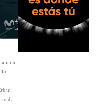
 mañana
llo
Ethan
ernal,