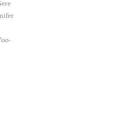
Gere
nifer
Yoo-