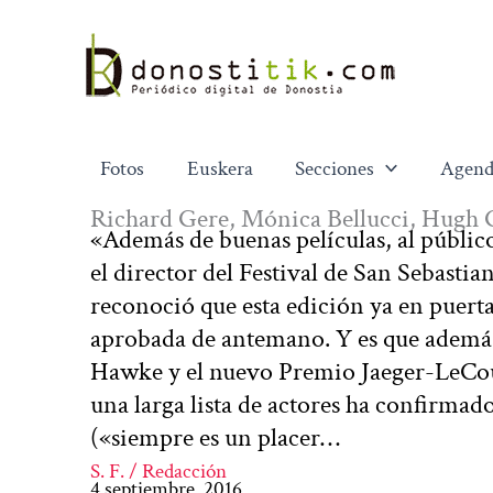
Ir
al
contenido
Fotos
Euskera
Secciones
Agend
Richard Gere, Mónica Bellucci, Hugh 
«Además de buenas películas, al públic
el director del Festival de San Sebastia
reconoció que esta edición ya en puert
aprobada de antemano. Y es que ademá
Hawke y el nuevo Premio Jaeger-LeCoul
una larga lista de actores ha confirma
(«siempre es un placer…
S. F. / Redacción
4 septiembre, 2016