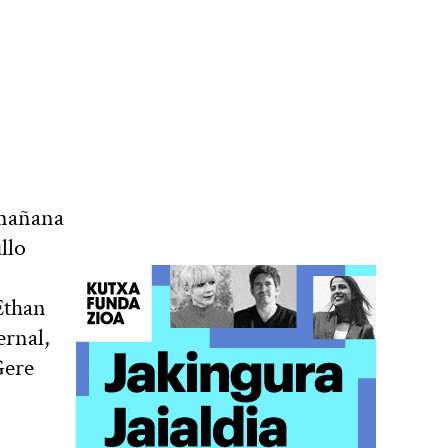
 mañana
llo
Ethan
ernal,
Gere