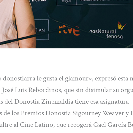
o donostiarra le gusta el glamour», expresó esta
n José Luis Rebordinos, que sin disimular su orgu
as del Donostia Zinemaldia tiene esa asignatura
s de los Premios Donostia Sigourney Weaver y 
ul
tre al Cine Latino, que recogerá Gael García B