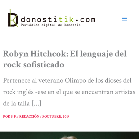
Ir
al
contenido
Robyn Hitchcok: El lenguaje del
rock sofisticado
Pertenece al veterano Olimpo de los dioses del
rock inglés -ese en el que se encuentran artistas
de la talla […]
POR
S. F. / REDACCIÓN
/
3 OCTUBRE, 2019