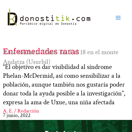
Ir
al
contenido
Enfermedades raras
Ruta solidaria ‘Uxue Trail’ el 18 en el monte
Andatza (Usurbil)
“El objetivo es dar visibilidad al síndrome
Phelan-McDermid, así como sensibilizar a la
población, aunque también nos gustaría poder
donar toda la ayuda posible a la investigación”,
expresa la ama de Uxue, una niña afectada
A. E. / Redacción
7 junio, 2022