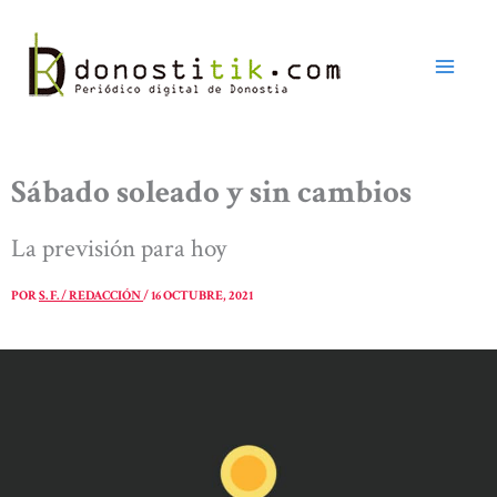
Ir
al
contenido
Sábado soleado y sin cambios
La previsión para hoy
POR
S. F. / REDACCIÓN
/
16 OCTUBRE, 2021