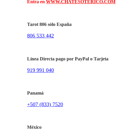
Entra en
WWW.CHATESOTERICO.COM
Tarot 806 sólo España
806 533 442
Línea Directa pago por PayPal o Tarjeta
919 991 040
Panamá
+507 (833) 7520
México