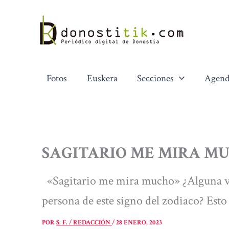
Ir
al
contenido
Fotos
Euskera
Secciones
Agend
SAGITARIO ME MIRA M
«Sagitario me mira mucho» ¿Alguna ve
persona de este signo del zodiaco? Esto
POR
S. F. / REDACCIÓN
/
28 ENERO, 2023