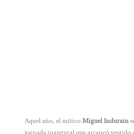
Aquel año, el mítico
Miguel Indurain
s
jornada inaugural que arrancó vestido 