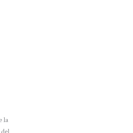
e la
 del