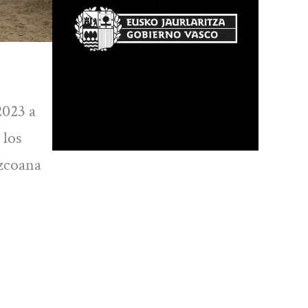
2023 a
 los
uzcoana