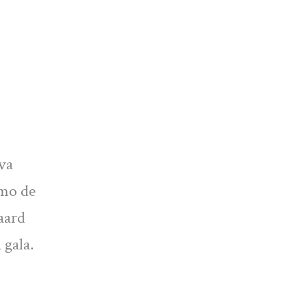
eva
smo de
gaard
 gala.