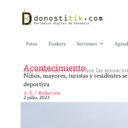
Ir
al
contenido
Fotos
Euskera
Secciones
Agend
Acontecimiento
San Sebastián revivirá hoy las sensacion
Niños, mayores, turistas y residentes s
deportiva
A. E. / Redacción
2 julio, 2023