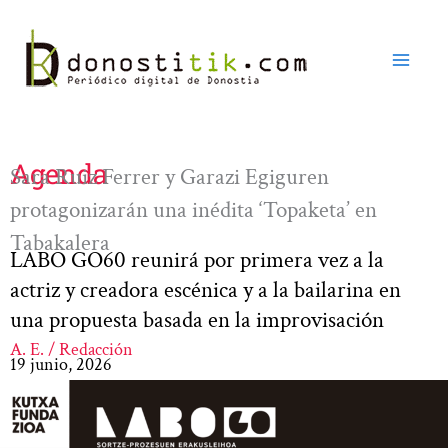
Ir
al
contenido
Agenda
Sara Ruiz Ferrer y Garazi Egiguren
protagonizarán una inédita ‘Topaketa’ en
Tabakalera
LABO GO60 reunirá por primera vez a la
actriz y creadora escénica y a la bailarina en
una propuesta basada en la improvisación
A. E. / Redacción
19 junio, 2026