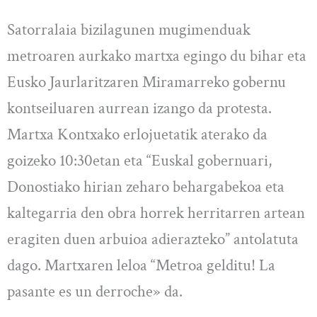
Satorralaia bizilagunen mugimenduak
metroaren aurkako martxa egingo du bihar eta
Eusko Jaurlaritzaren Miramarreko gobernu
kontseiluaren aurrean izango da protesta.
Martxa Kontxako erlojuetatik aterako da
goizeko 10:30etan eta “Euskal gobernuari,
Donostiako hirian zeharo behargabekoa eta
kaltegarria den obra horrek herritarren artean
eragiten duen arbuioa adierazteko” antolatuta
dago. Martxaren leloa “Metroa gelditu! La
pasante es un derroche» da.