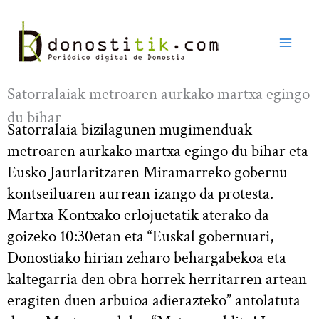
Ir
al
contenido
Satorralaiak metroaren aurkako martxa egingo
du bihar
Satorralaia bizilagunen mugimenduak
metroaren aurkako martxa egingo du bihar eta
Eusko Jaurlaritzaren Miramarreko gobernu
kontseiluaren aurrean izango da protesta.
Martxa Kontxako erlojuetatik aterako da
goizeko 10:30etan eta “Euskal gobernuari,
Donostiako hirian zeharo behargabekoa eta
kaltegarria den obra horrek herritarren artean
eragiten duen arbuioa adierazteko” antolatuta