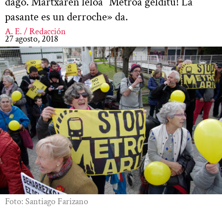
dago. Martxaren leloa “Metroa gelditu! La
pasante es un derroche» da.
A. E. / Redacción
27 agosto, 2018
Foto: Santiago Farizano