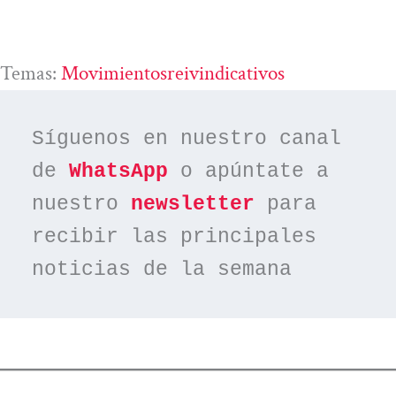
Temas:
Movimientosreivindicativos
Síguenos en nuestro canal 
de 
WhatsApp
 o apúntate a 
nuestro 
newsletter
 para 
recibir las principales 
noticias de la semana