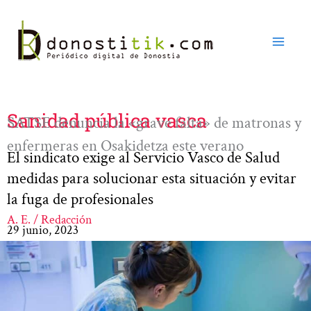
Ir
al
contenido
Sanidad pública vasca
SATSE denuncia la «grave falta» de matronas y
enfermeras en Osakidetza este verano
El sindicato exige al Servicio Vasco de Salud
medidas para solucionar esta situación y evitar
la fuga de profesionales
A. E. / Redacción
29 junio, 2023