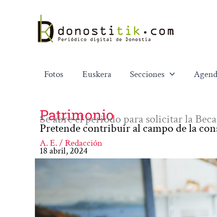
Ir
al
contenido
Fotos
Euskera
Secciones
Agend
Patrimonio
Se abre el periodo para solicitar la B
Pretende contribuir al campo de la con
A. E. / Redacción
18 abril, 2024