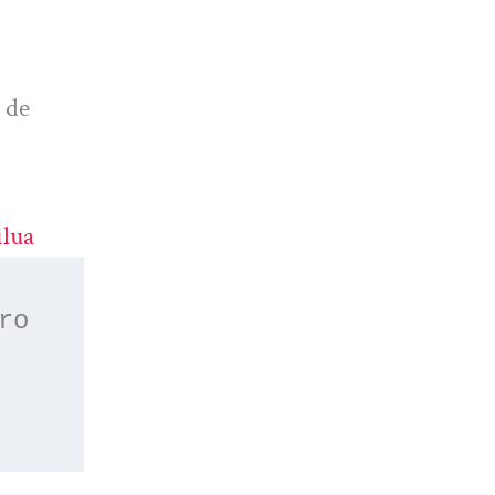
 de
lua
 o apúntate a nuestro 