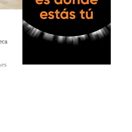
eca
nes