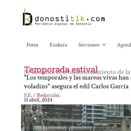
Ir
al
contenido
Fotos
Euskera
Secciones
Agend
Temporada estival
Se adelanta el acondicionamiento de la
"Los temporales y las mareas vivas han
voladizo" asegura el edil Carlos García
S.E. / Redacción
11 abril, 2024