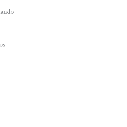
ilando
os