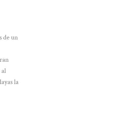
és de un
o
gran
 al
layas la