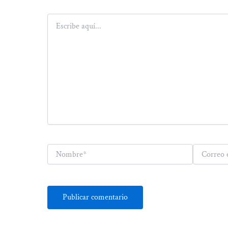
Escribe
aquí...
Nombre*
Correo
electrónico*